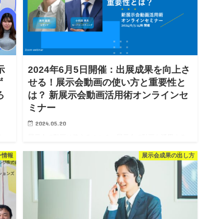
示
2024年6月5日開催：出展成果を向上さ
ず
せる！展示会動画の使い方と重要性と
ろ
は？ 新展示会動画活用術オンラインセ
ミナー
2024.05.20
な
展示会で動画は使えるのか？ 展示会で動画を活用する
る
ブースが増えていますが、多くの場合、それはブースへ
ー情報
展示会成果の出し方
ろ
の集客を期待していることでしょう。 しかし、実際に展
示会を見てみると、動画の前で立ち止まって見ている来
場者…