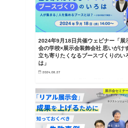
2024年9月18日共催ウェビナー「展
会の学校×展示会装飾会社 思いがけ
立ち寄りたくなるブースづくりのい
は」
2024.08.27
人が集まるブースとは 弊社は、展示会における様々
お悩みをお聞きしますが、特に多いのが、集客に関す
展示会セミナ
お悩みです。 「なんでブースに人が集まらないのだ
う…」 「人が集まらないのは、ブースがよく…