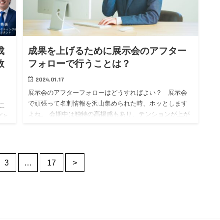
成
成果を上げるために展示会のアフター
敗
フォローで行うことは？
2024.01.17
展示会のアフターフォローはどうすればよい？ 展示会
で頑張って名刺情報を沢山集められた時、ホッとします
こ
よね。 会期中は独特の高揚感もあり、テンションが上が
ズと
って頑張れても、アフターフォローは思った程進まな
に
い・・…
3
…
17
>