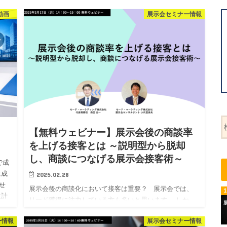
動画
展示会セミナー情報
【無料ウェビナー】展示会後の商談率
を上げる接客とは ～説明型から脱却
し、商談につなげる展示会接客術～
で成
に成
2025.02.28
せ
展示会後の商談化において接客は重要？ 展示会では、
設計
リード獲得に注力している方も多いと思います。 しか
し、リードを獲得できてもなかなかその後の商談以降の
ー情報
展示会セミナー情報
プロセスにつながらないといった声もお聞きします。 そ