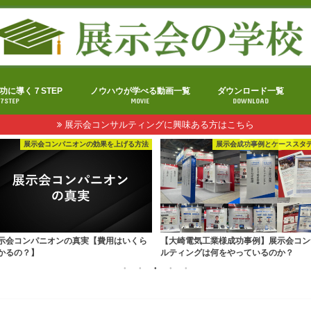
功に導く７STEP
ノウハウが学べる動画一覧
ダウンロード一覧
7STEP
MOVIE
DOWNLOAD
展示会コンサルティングに興味ある方はこちら
展示会コンパニオンの効果を上げる方法
展示会成功事例とケーススタ
示会コンパニオンの真実【費用はいくら
【大崎電気工業様成功事例】展示会コン
かるの？】
ルティングは何をやっているのか？