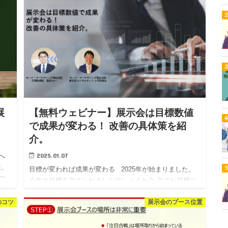
こで…
展
【無料ウェビナー】展示会は目標数値
で成果が変わる！ 改善の具体策を紹
介。
2025.01.07
へ
は、
目標が変われば成果が変わる 2025年が始まりました。
ご
今年の目標を立てられましたでしょうか？ 立てた目標に
よってその年の充実感が変わると思います。 そして、
のコツ
展示会のブース位置
展示会においても目標設定はとても重要…