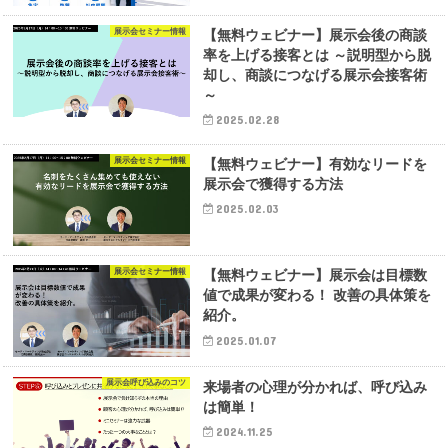
展示会セミナー情報
【無料ウェビナー】展示会後の商談
率を上げる接客とは ～説明型から脱
却し、商談につなげる展示会接客術
～
2025.02.28
展示会セミナー情報
【無料ウェビナー】有効なリードを
展示会で獲得する方法
2025.02.03
展示会セミナー情報
【無料ウェビナー】展示会は目標数
値で成果が変わる！ 改善の具体策を
紹介。
2025.01.07
展示会呼び込みのコツ
来場者の心理が分かれば、呼び込み
は簡単！
2024.11.25