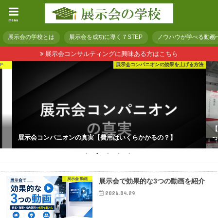
menu
展示会の学校とは
展示会を成功に導く７STEP
ノウハウが学べる動画
展示会コンサルティングに興味ある方はこちら
展示会コンパニオンの効果を上げる方法
【
展示会コンパニオンの真実【費用はいくらかかるの？】
っ
展示会 動画
展示会で効果的な3つの動画を紹介
2026.04.29