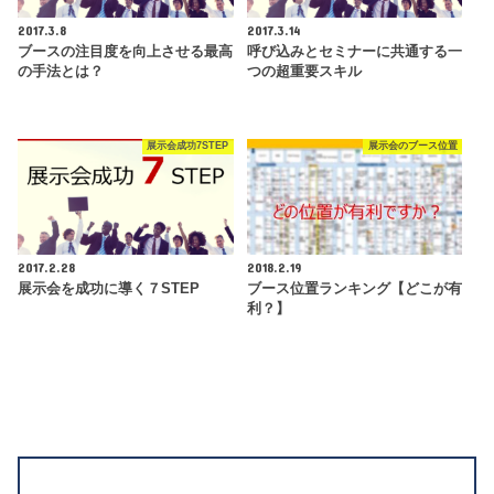
2017.3.8
2017.3.14
ブースの注目度を向上させる最高
呼び込みとセミナーに共通する一
の手法とは？
つの超重要スキル
展示会成功7STEP
展示会のブース位置
2017.2.28
2018.2.19
展示会を成功に導く７STEP
ブース位置ランキング【どこが有
利？】