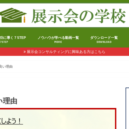
功に導く７STEP
ノウハウが学べる動画一覧
ダウンロード一覧
7STEP
MOVIE
DOWNLOAD
展示会コンサルティングに興味ある方はこちら
良い理由
い理由