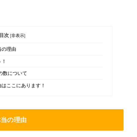
目次
[
非表示
]
当の理由
う！
の数について
由はここにあります！
本当の理由